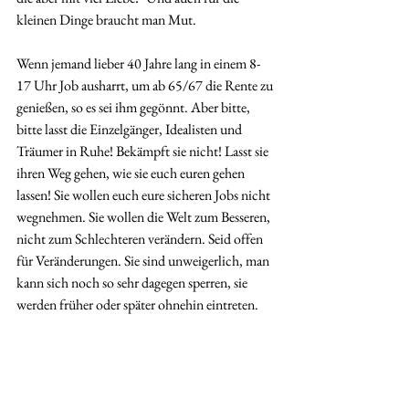
kleinen Dinge braucht man Mut.
Wenn jemand lieber 40 Jahre lang in einem 8-
17 Uhr Job ausharrt, um ab 65/67 die Rente zu 
genießen, so es sei ihm gegönnt. Aber bitte, 
bitte lasst die Einzelgänger, Idealisten und 
Träumer in Ruhe! Bekämpft sie nicht! Lasst sie 
ihren Weg gehen, wie sie euch euren gehen 
lassen! Sie wollen euch eure sicheren Jobs nicht 
wegnehmen. Sie wollen die Welt zum Besseren, 
nicht zum Schlechteren verändern. Seid offen 
für Veränderungen. Sie sind unweigerlich, man 
kann sich noch so sehr dagegen sperren, sie 
werden früher oder später ohnehin eintreten. 
Sie
 machen das Leben aus.  Wovor habt ihr nur 
alle so viel Angst? 
Stillstand ist Tod, Veränderung ist Leben! Also: 
seid mutig, riskiert (nach euren jeweiligen 