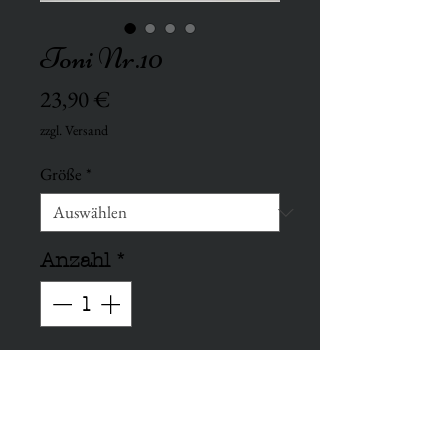
Toni Nr.10
Preis
23,90 €
zzgl. Versand
Größe
*
Anzahl
*
In den Warenkorb
Handgestricktes Stirnband aus 100%