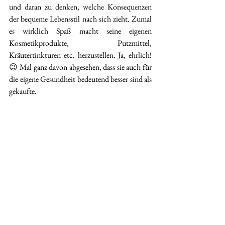
und daran zu denken, welche Konsequenzen 
der bequeme Lebensstil nach sich zieht. Zumal 
es wirklich Spaß macht seine eigenen 
Kosmetikprodukte, Putzmittel, 
Kräutertinkturen etc. herzustellen. Ja, ehrlich!
😉 Mal ganz davon abgesehen, dass sie auch für 
die eigene Gesundheit bedeutend besser sind als 
gekaufte.
Dass man also zum Beispiel Kastanien als 
Waschmittel nutzt, hauptsächlich mit 
Essigreiniger putzt, zumindest Haarseife statt 
Shampoo nimmt, Magenbitter aus Kräutern 
selbst mixt, Peelings aus Lebensmitteln/-resten 
wie Kaffeesatz herstellt usf. sind alles Dinge, die 
relativ leicht umzusetzen sind und bereits einen 
spürbaren Unterschied ausmachen, verglichen 
zur Verwendung kommerzieller Produkte.
Ja gut, mag sein, dass man nicht komplett alles 